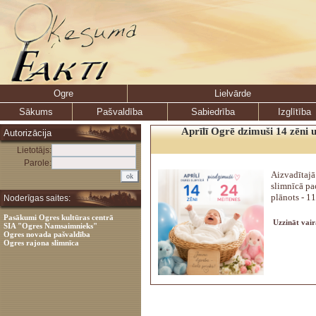
Ogre
Lielvārde
Sākums
Pašvaldība
Sabiedrība
Izglītība
Aprīlī Ogrē dzimuši 14 zēni 
Autorizācija
Lietotājs:
Parole:
Aizvadītajā
slimnīcā pa
plānots - 11
Noderīgas saites:
Pasākumi Ogres kultūras centrā
Uzzināt vair
SIA "Ogres Namsaimnieks"
Ogres novada pašvaldība
Ogres rajona slimnīca