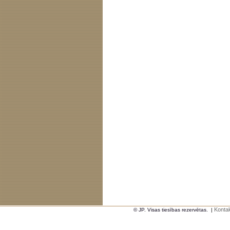
Kontak
© JP. Visas tiesības rezervētas.
|