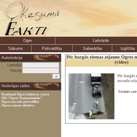
Ogre
Lielvārde
Sākums
Pašvaldība
Sabiedrība
Izglītība
Pēc bargās ziemas atjauno Ogres n
Autorizācija
(video)
Lietotājs:
Parole:
Pēc bargās 
novada ceļu
Noderīgas saites:
Uzzināt vair
Pasākumi Ogres kultūras centrā
SIA "Ogres Namsaimnieks"
Ogres novada pašvaldība
Ogres rajona slimnīca