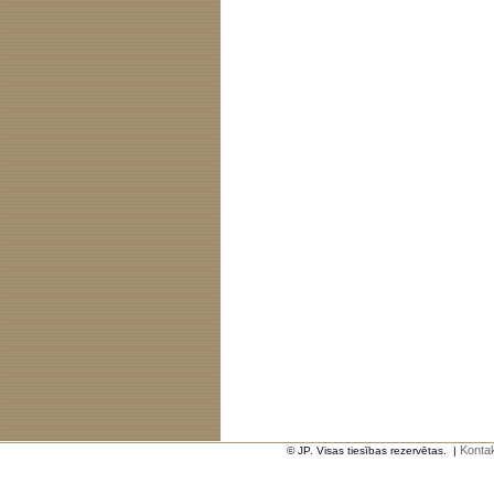
Kontak
© JP. Visas tiesības rezervētas.
|