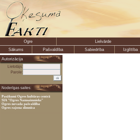
Ogre
Lielvārde
Sākums
Pašvaldība
Sabiedrība
Izglītība
Autorizācija
Lietotājs:
Parole:
Noderīgas saites:
Pasākumi Ogres kultūras centrā
SIA "Ogres Namsaimnieks"
Ogres novada pašvaldība
Ogres rajona slimnīca