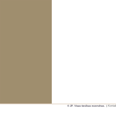
Kontak
© JP. Visas tiesības rezervētas.
|