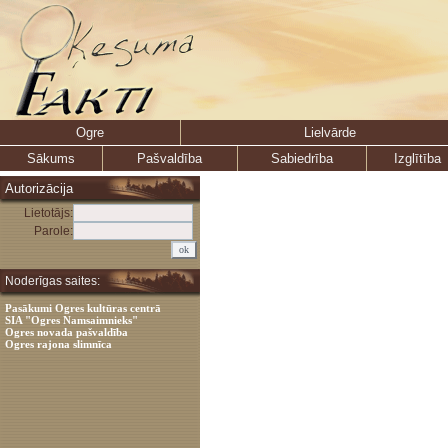
Ogre
Lielvārde
Sākums
Pašvaldība
Sabiedrība
Izglītība
Autorizācija
Lietotājs:
Parole:
Noderīgas saites:
Pasākumi Ogres kultūras centrā
SIA "Ogres Namsaimnieks"
Ogres novada pašvaldība
Ogres rajona slimnīca