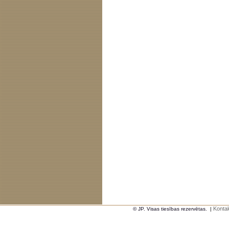
Kontak
© JP. Visas tiesības rezervētas.
|