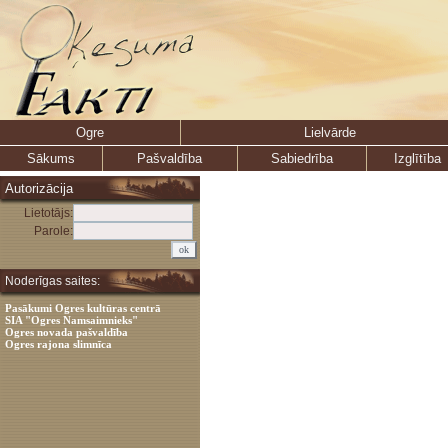
Ogre
Lielvārde
Sākums
Pašvaldība
Sabiedrība
Izglītība
Autorizācija
Lietotājs:
Parole:
Noderīgas saites:
Pasākumi Ogres kultūras centrā
SIA "Ogres Namsaimnieks"
Ogres novada pašvaldība
Ogres rajona slimnīca