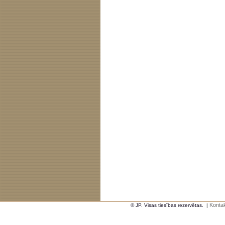
Kontak
© JP. Visas tiesības rezervētas.
|