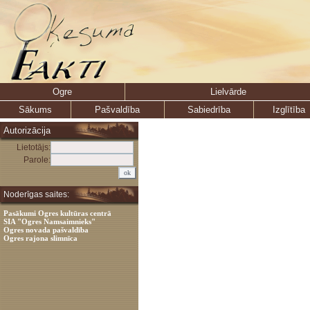
Ogre
Lielvārde
Sākums
Pašvaldība
Sabiedrība
Izglītība
Autorizācija
Lietotājs:
Parole:
Noderīgas saites:
Pasākumi Ogres kultūras centrā
SIA "Ogres Namsaimnieks"
Ogres novada pašvaldība
Ogres rajona slimnīca