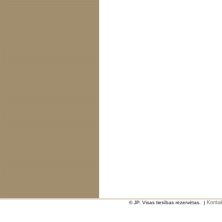
Kontak
© JP. Visas tiesības rezervētas.
|