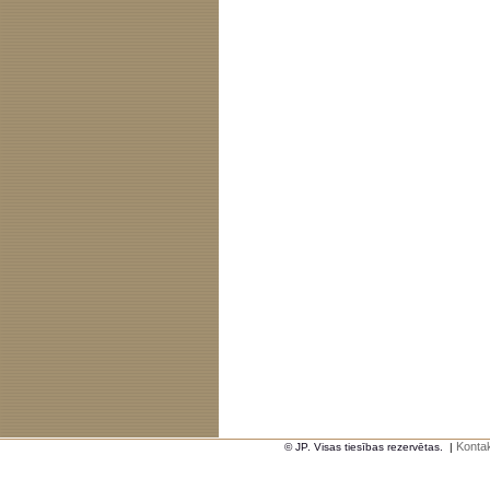
Kontak
© JP. Visas tiesības rezervētas.
|