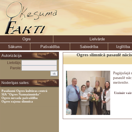
Ogre
Lielvārde
Sākums
Pašvaldība
Sabiedrība
Izglītība
Ogres slimnīcā pasaulē nācis
Autorizācija
Lietotājs:
Parole:
Pagājušajā 
pasaulē nāci
meitenīte.
Noderīgas saites:
Pasākumi Ogres kultūras centrā
Uzzināt vair
SIA "Ogres Namsaimnieks"
Ogres novada pašvaldība
Ogres rajona slimnīca