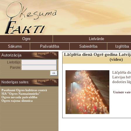
Ogre
Lielvārde
Sākums
Pašvaldība
Sabiedrība
Izglītība
Lāčplēša dienā Ogrē godina Latvija
Autorizācija
(video)
Lietotājs:
Parole:
Lāčplēša di
Latvijas brī
dodoties lā
Noderīgas saites:
Pasākumi Ogres kultūras centrā
Uzzināt vair
SIA "Ogres Namsaimnieks"
Ogres novada pašvaldība
Ogres rajona slimnīca