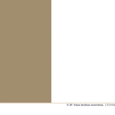
Kontak
© JP. Visas tiesības rezervētas.
|