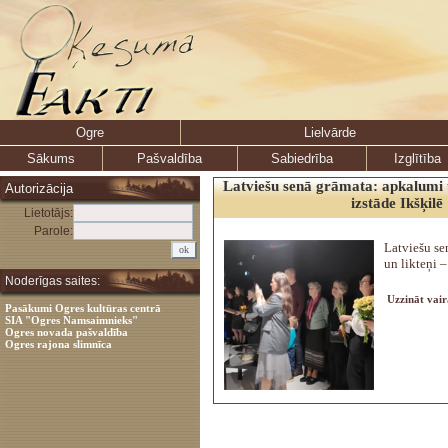
Ogre
Lielvārde
Sākums
Pašvaldība
Sabiedrība
Izglītība
Latviešu senā grāmata: apkalumi u
Autorizācija
izstāde Ikšķilē
Lietotājs:
Parole:
Latviešu se
un likteņi –
Noderīgas saites:
Uzzināt vair
Pasākumi Ogres kultūras centrā
SIA "Ogres Namsaimnieks"
Ogres novada pašvaldība
Ogres rajona slimnīca