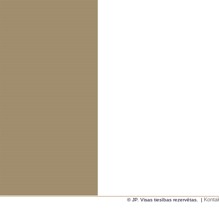
Kontak
© JP. Visas tiesības rezervētas.
|