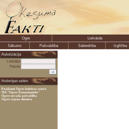
Ogre
Lielvārde
Sākums
Pašvaldība
Sabiedrība
Izglītība
Autorizācija
Lietotājs:
Parole:
Noderīgas saites:
Pasākumi Ogres kultūras centrā
SIA "Ogres Namsaimnieks"
Ogres novada pašvaldība
Ogres rajona slimnīca