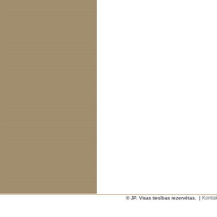
Kontak
© JP. Visas tiesības rezervētas.
|