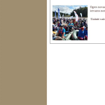
Ogres novad
ietvaros not
Uzzināt vair