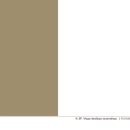
Kontak
© JP. Visas tiesības rezervētas.
|