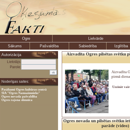
Ogre
Lielvārde
Sākums
Pašvaldība
Sabiedrība
Izglītība
Aizvadīta Ogres pilsētas svētku p
Autorizācija
Lietotājs:
Parole:
Aizvadīta O
pirmā diena
Noderīgas saites:
Uzzināt vair
Pasākumi Ogres kultūras centrā
SIA "Ogres Namsaimnieks"
Ogres novada pašvaldība
Ogres rajona slimnīca
Ogres novada un pilsētas svētku iet
parāde (video)