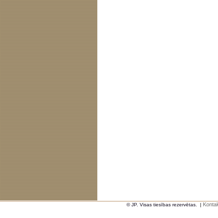
Kontak
© JP. Visas tiesības rezervētas.
|