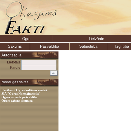
Ogre
Lielvārde
Sākums
Pašvaldība
Sabiedrība
Izglītība
Autorizācija
Lietotājs:
Parole:
Noderīgas saites:
Pasākumi Ogres kultūras centrā
SIA "Ogres Namsaimnieks"
Ogres novada pašvaldība
Ogres rajona slimnīca