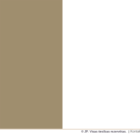
Kontak
© JP. Visas tiesības rezervētas.
|