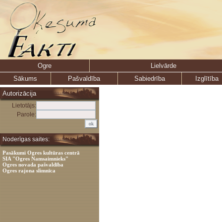
Ogre
Lielvārde
Sākums
Pašvaldība
Sabiedrība
Izglītība
Autorizācija
Lietotājs:
Parole:
Noderīgas saites:
Pasākumi Ogres kultūras centrā
SIA "Ogres Namsaimnieks"
Ogres novada pašvaldība
Ogres rajona slimnīca