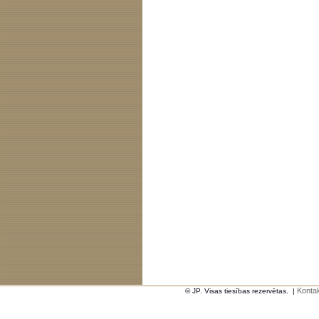
Kontak
© JP. Visas tiesības rezervētas.
|