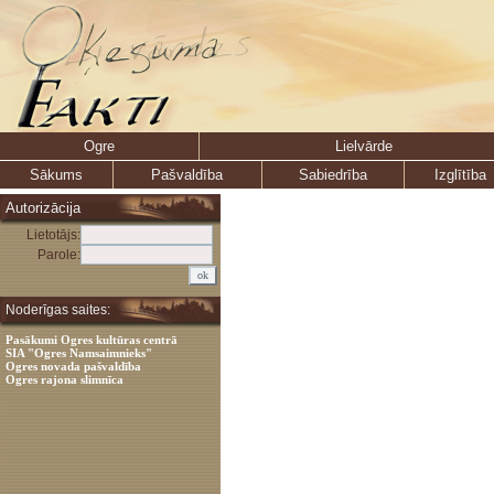
Ogre
Lielvārde
Sākums
Pašvaldība
Sabiedrība
Izglītība
Autorizācija
Lietotājs:
Parole:
Noderīgas saites:
Pasākumi Ogres kultūras centrā
SIA "Ogres Namsaimnieks"
Ogres novada pašvaldība
Ogres rajona slimnīca