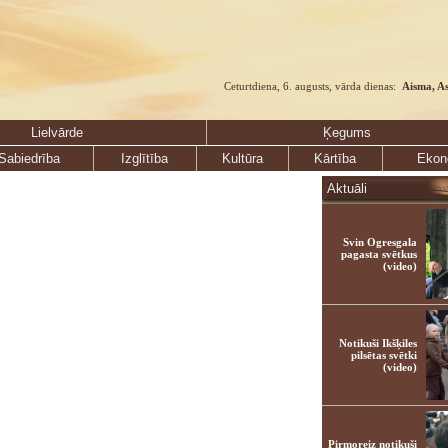
Ceturtdiena, 6. augusts, vārda dienas:
Aisma, A
Lielvārde
Ķegums
Sabiedrība
Izglītība
Kultūra
Kārtība
Ekon
Aktuāli
Svin Ogresgala
pagasta svētkus
(video)
Notikuši Ikšķiles
pilsētas svētki
(video)
Pirmoreiz notikuši