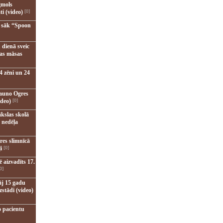
gmols
ti (video)
[0]
u sāk “Spoon
 dienā sveic
nas māsas
4 zēni un 24
jauno Ogres
ideo)
[0]
kslas skolā
 nedēļa
res slimnīcā
i
[0]
 aizvadīts 17.
0]
āj 15 gadu
zstādi (video)
o pacientu