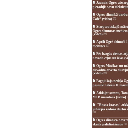
Jaunais Ogres aizsar
pierādījis savu efektivitā
Ogres slimnīcā darb
Cafe” (video)
[0]
Starptautiskajā māsu
Ogres slimnīcas medicī
(video)
[0]
Aprīlī Ogrē dzimuši 1
meitenes
[0]
Pēc bargās ziemas at
novada ceļus un ielas (v
Ogres Mūzikas un mā
aizvadīta atvērto durvju
(video)
[0]
Pagājušajā nedēļā Og
pasaulē nākuši 11 mazuļ
Atklājot sezonu, Tomē
MTB maratons (video)
[
"Rasas krāsas" atkl
jubilejas radošo darbu i
[0]
Ogres slimnīca novēr
skaita palielināšanos
[0]