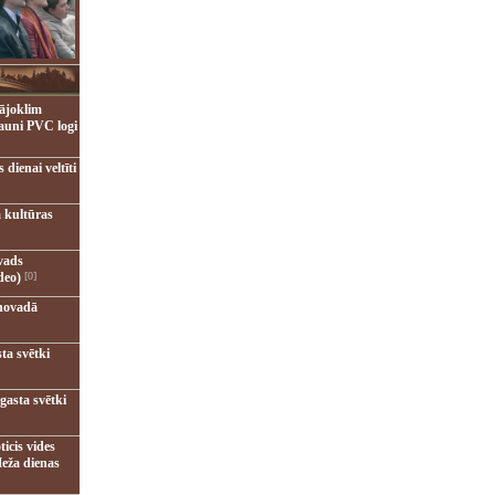
ājoklim
jauni PVC logi
dienai veltīti
 kultūras
vads
deo)
[0]
novadā
ta svētki
gasta svētki
ticis vides
eža dienas