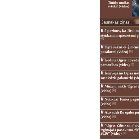
Tīnūžu muižas
svētki! (video)
Jaunākās ziņas
5 pazīmes, ka Jūsu m
steidzami nepieciešami 
[0]
Ogrē sākušies ģimenes 
pasākumi (video)
[0]
Godina Ogres novada
personības (video)
[0]
Konvojs no Ogres no
sasniedzis galamērķi (vi
Muzeju nakts Ogres 
(video)
[0]
Notikuši Tomes pagas
(video)
[0]
Aizvadīti Birzgales pa
(video)
[0]
“Ogres Zilie kalni” no
izglītojošs pasākums “M
2026” (video)
[0]