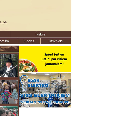
skolds
Ikšķile
omika
Sports
Dzīvnieki