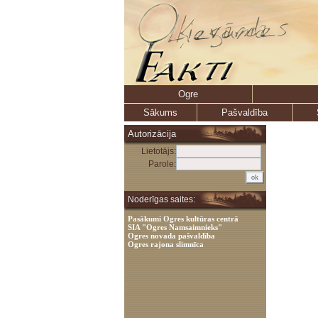
Ogre
Sākums
Pašvaldība
Autorizācija
Lietotājs:
Parole:
Noderīgas saites:
Pasākumi Ogres kultūras centrā
SIA "Ogres Namsaimnieks"
Ogres novada pašvaldība
Ogres rajona slimnīca