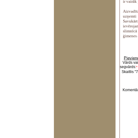
ir vairāk
Aizvadī
uzņemti 
Savukār
ievēroja
slimnīcā
ģimenes 
Pievien
Vārds va
segvārds:
*
Skaitlis "7
Komentār