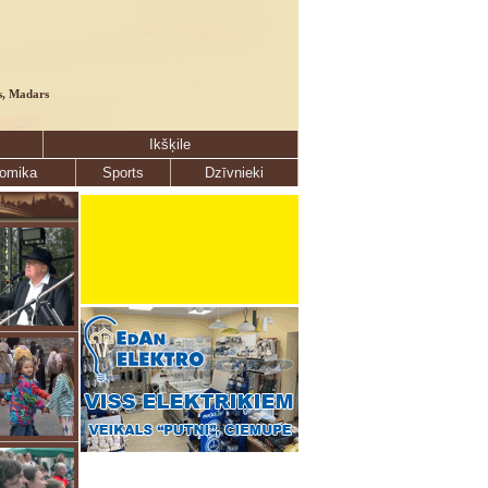
s, Madars
Ikšķile
omika
Sports
Dzīvnieki