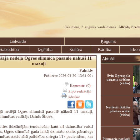
Piektdiena, 7. augusts, vārda dienas:
Alfrēds, Fredi
Lielvārde
Ķegums
Sabiedrība
Izglītība
Kultūra
Kārtība
Ekon
šajā nedēļā Ogres slimnīcā pasaulē nākuši 11
Aktuāli
mazuļi
Fakti.lv
Publicēts: 2026-04-20 13:31:00 /
Svin Ogresgala
pagasta svētkus
(video)
Komentāri (0)
Ziņot redakcijai
Izdrukāt
Notikuši Ikšķiles
jā nedēļā Ogres slimnīcā pasaulē nākuši 11 mazuļi,
pilsētas svētki
(video)
limnīcas vadītājs Dainis Širovs.
oties līdzšinējām tendencēm, kaut arī dzimstība valstī
s, Ogres slimnīcā gada laikā dzimušo skaits pārsniegs
mnīcas stacionārā palīdzība sniegta 117 pacientiem, kas
Pirmoreiz notikuši