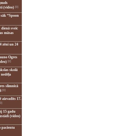
gmols
ti (video)
[0]
u sāk “Spoon
 dienā sveic
nas māsas
4 zēni un 24
jauno Ogres
ideo)
[0]
kslas skolā
 nedēļa
res slimnīcā
i
[0]
 aizvadīts 17.
0]
āj 15 gadu
zstādi (video)
o pacientu