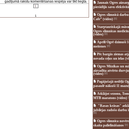
gadījumā rakstu komentēšanas iespēja var tikt liegta.
Jaunais Ogres aizsar
1.
pierādījis savu efektivitā
Ogres slimnīcā darb
1
Cafe” (video)
[0]
Starptautiskajā māsu
Ogres slimnīcas medicī
(video)
[0]
Aprīlī Ogrē dzimuši 1
meitenes
[0]
Pēc bargās ziemas at
novada ceļus un ielas (v
Ogres Mūzikas un mā
aizvadīta atvērto durvju
(video)
[0]
Pagājušajā nedēļā Og
pasaulē nākuši 11 mazuļ
Atklājot sezonu, Tomē
MTB maratons (video)
[
"Rasas krāsas" atkl
jubilejas radošo darbu i
[0]
Ogres slimnīca novēr
skaita palielināšanos
[0]