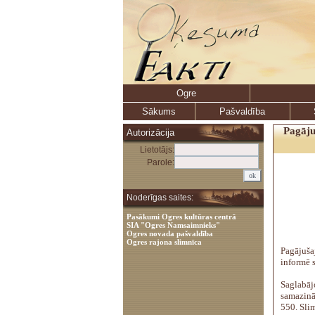
Ogre
Sākums
Pašvaldība
Pagāju
Autorizācija
Lietotājs:
Parole:
Noderīgas saites:
Pasākumi Ogres kultūras centrā
SIA "Ogres Namsaimnieks"
Ogres novada pašvaldība
Ogres rajona slimnīca
Pagājuša
informē s
Saglabāj
samazinā
550. Sli