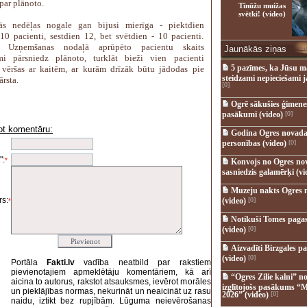
 par plānoto.
Tīnūžu muižas
svētki! (video)
tās nedēļas nogale gan bijusi mierīga - piektdien
10 pacienti, sestdien 12, bet svētdien - 10 pacienti.
t Uzņemšanas nodaļā aprūpēto pacientu skaits
Jaunākās ziņas
mi pārsniedz plānoto, turklāt bieži vien pacienti
5 pazīmes, ka Jūsu m
 vēršas ar kaitēm, ar kurām drīzāk būtu jādodas pie
steidzami nepieciešami 
ārsta.
[0]
Ogrē sākušies ģimenes 
pasākumi (video)
[0]
ot komentāru:
Godina Ogres novada
i
personības (video)
[0]
":
*
Konvojs no Ogres no
sasniedzis galamērķi (vi
Muzeju nakts Ogres 
s:
(video)
[0]
*
Notikuši Tomes pagas
(video)
[0]
Aizvadīti Birzgales pa
(video)
[0]
Portāla
Fakti.lv
vadība neatbild par rakstiem
pievienotajiem apmeklētāju komentāriem, kā arī
“Ogres Zilie kalni” no
aicina to autorus, rakstot atsauksmes, ievērot morāles
izglītojošs pasākums “M
un pieklājības normas, nekurināt un neaicināt uz rasu
2026” (video)
[0]
naidu, iztikt bez rupjībām. Lūguma neievērošanas