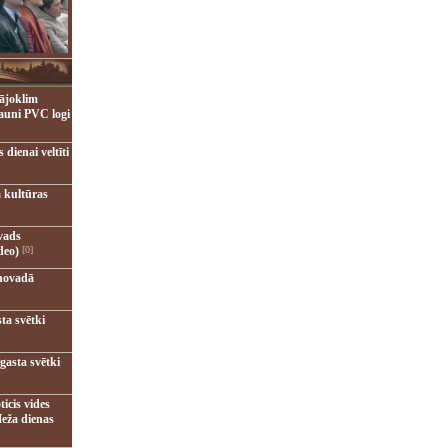
ājoklim
jauni PVC logi
dienai veltīti
 kultūras
vads
deo)
[0]
novadā
ta svētki
gasta svētki
ticis vides
eža dienas