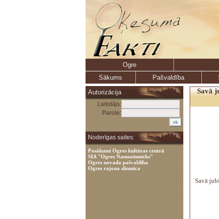
Ogre
Sākums
Pašvaldība
Savā j
Autorizācija
Lietotājs:
Parole:
Noderīgas saites:
Pasākumi Ogres kultūras centrā
SIA "Ogres Namsaimnieks"
Ogres novada pašvaldība
Ogres rajona slimnīca
Savā jubi