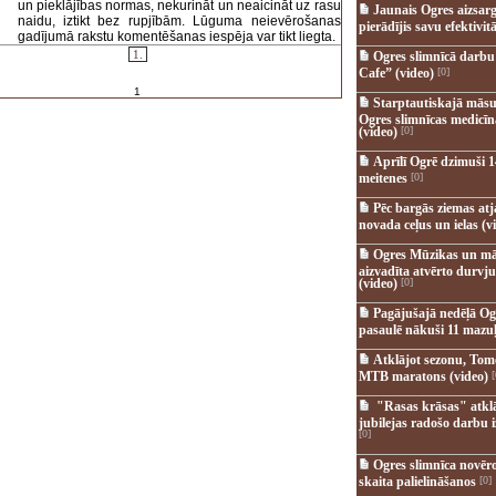
un pieklājības normas, nekurināt un neaicināt uz rasu
Jaunais Ogres aizsar
naidu, iztikt bez rupjībām. Lūguma neievērošanas
pierādījis savu efektivitā
gadījumā rakstu komentēšanas iespēja var tikt liegta.
1.
Ogres slimnīcā darb
Cafe” (video)
[0]
1
Starptautiskajā māsu
Ogres slimnīcas medicī
(video)
[0]
Aprīlī Ogrē dzimuši 1
meitenes
[0]
Pēc bargās ziemas at
novada ceļus un ielas (v
Ogres Mūzikas un mā
aizvadīta atvērto durvju
(video)
[0]
Pagājušajā nedēļā Og
pasaulē nākuši 11 mazuļ
Atklājot sezonu, Tomē
MTB maratons (video)
[
"Rasas krāsas" atkl
jubilejas radošo darbu i
[0]
Ogres slimnīca novēr
skaita palielināšanos
[0]