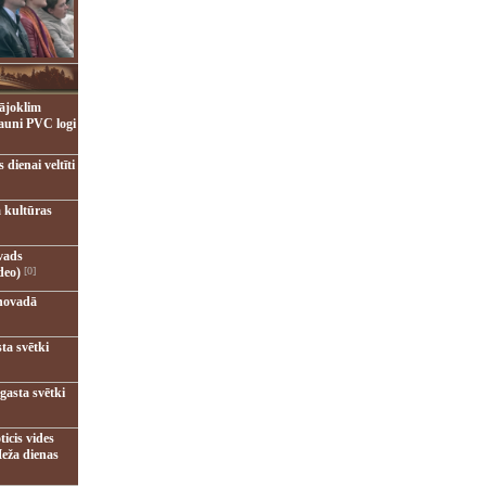
ājoklim
jauni PVC logi
dienai veltīti
 kultūras
vads
deo)
[0]
novadā
ta svētki
gasta svētki
ticis vides
eža dienas