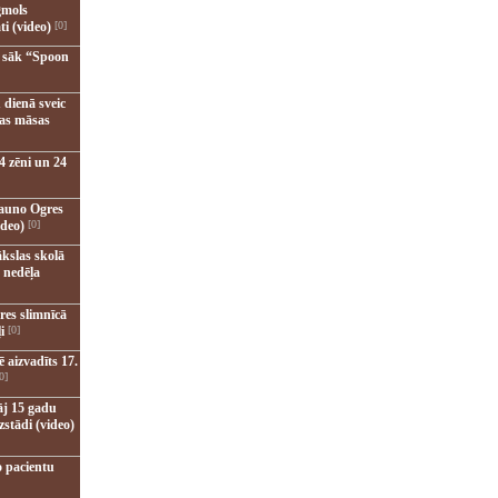
gmols
ti (video)
[0]
u sāk “Spoon
 dienā sveic
nas māsas
4 zēni un 24
jauno Ogres
ideo)
[0]
kslas skolā
 nedēļa
res slimnīcā
i
[0]
 aizvadīts 17.
0]
āj 15 gadu
zstādi (video)
o pacientu