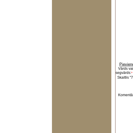
Pievien
Vārds va
segvārds:
*
Skaitlis "7
Komentār