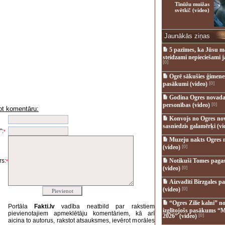
Tīnūžu muižas
svētki! (video)
Jaunākās ziņas
5 pazīmes, ka Jūsu m
steidzami nepieciešami 
[0]
Ogrē sākušies ģimenes 
pasākumi (video)
[0]
Godina Ogres novada
personības (video)
[0]
ot komentāru:
i
Konvojs no Ogres no
sasniedzis galamērķi (vi
":
*
Muzeju nakts Ogres 
(video)
[0]
s:
Notikuši Tomes pagas
*
(video)
[0]
Aizvadīti Birzgales pa
(video)
[0]
“Ogres Zilie kalni” no
Portāla
Fakti.lv
vadība neatbild par rakstiem
izglītojošs pasākums “M
pievienotajiem apmeklētāju komentāriem, kā arī
2026” (video)
[0]
aicina to autorus, rakstot atsauksmes, ievērot morāles