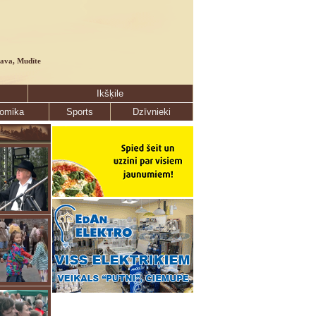
lava, Mudīte
Ikšķile
omika
Sports
Dzīvnieki