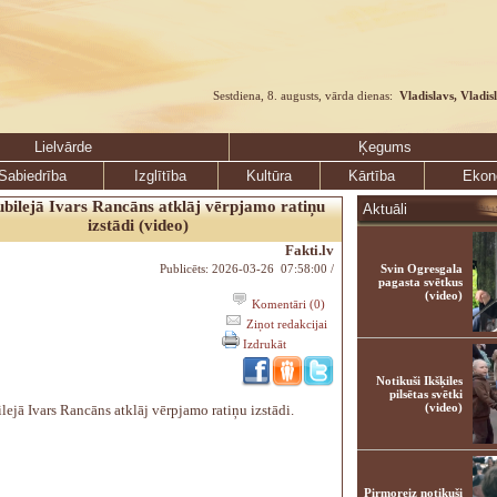
Sestdiena, 8. augusts, vārda dienas:
Vladislavs, Vladis
Lielvārde
Ķegums
Sabiedrība
Izglītība
Kultūra
Kārtība
Ekon
ubilejā Ivars Rancāns atklāj vērpjamo ratiņu
Aktuāli
izstādi (video)
Fakti.lv
Publicēts: 2026-03-26 07:58:00 /
Svin Ogresgala
pagasta svētkus
(video)
Komentāri (0)
Ziņot redakcijai
Izdrukāt
Notikuši Ikšķiles
pilsētas svētki
(video)
lejā Ivars Rancāns atklāj vērpjamo ratiņu izstādi.
Pirmoreiz notikuši