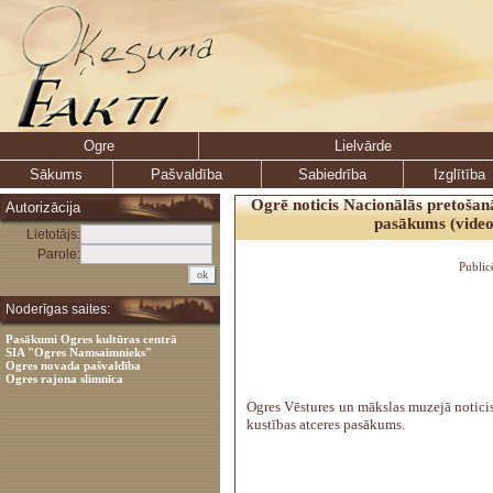
Ogre
Lielvārde
Sākums
Pašvaldība
Sabiedrība
Izglītība
Ogrē noticis Nacionālās pretošanā
Autorizācija
pasākums (video
Lietotājs:
Parole:
Public
Noderīgas saites:
Pasākumi Ogres kultūras centrā
SIA "Ogres Namsaimnieks"
Ogres novada pašvaldība
Ogres rajona slimnīca
Ogres Vēstures un mākslas muzejā notici
kustības atceres pasākums.