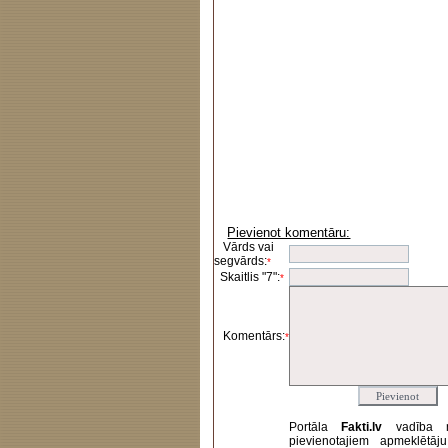
Pievienot komentāru:
Vārds vai
segvārds:
*
Skaitlis "7":
*
Komentārs:
*
Portāla
Fakti.lv
vadība 
pievienotajiem apmeklētāj