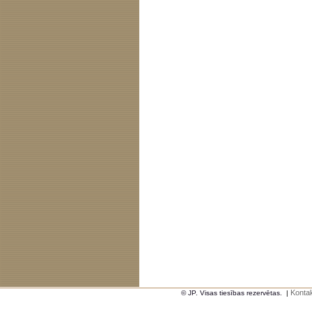
Kontak
© JP. Visas tiesības rezervētas.
|