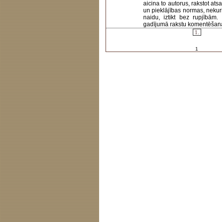
aicina to autorus, rakstot at
un pieklājības normas, nekur
naidu, iztikt bez rupjībām
gadījumā rakstu komentēšanas 
1.
1