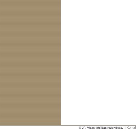
Kontak
© JP. Visas tiesības rezervētas.
|