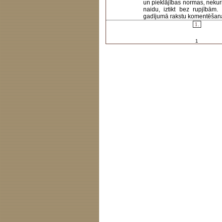
un pieklājības normas, nekur
naidu, iztikt bez rupjībām
gadījumā rakstu komentēšanas 
1.
1