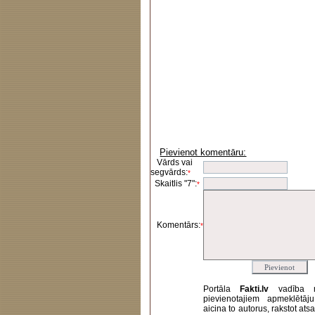
Pievienot komentāru:
Vārds vai
segvārds:
*
Skaitlis "7":
*
Komentārs:
*
Portāla
Fakti.lv
vadība 
pievienotajiem apmeklētāj
aicina to autorus, rakstot at