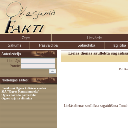
Ogre
Lielvārde
Sākums
Pašvaldība
Sabiedrība
Izglītība
Lielās dienas saullēkta sagaidī
Autorizācija
Lietotājs:
Parole:
Public
Noderīgas saites:
Pasākumi Ogres kultūras centrā
SIA "Ogres Namsaimnieks"
Ogres novada pašvaldība
Ogres rajona slimnīca
Lielās dienas saullēkta sagaidīšana Tomē