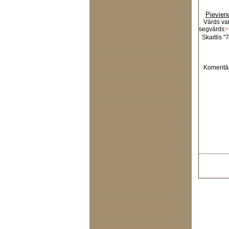
Pievien
Vārds va
segvārds:
*
Skaitlis "7
Komentār