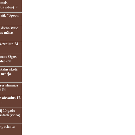
gmols
ti (video)
[0]
u sāk “Spoon
 dienā sveic
nas māsas
4 zēni un 24
jauno Ogres
ideo)
[0]
kslas skolā
 nedēļa
res slimnīcā
i
[0]
 aizvadīts 17.
0]
āj 15 gadu
zstādi (video)
o pacientu