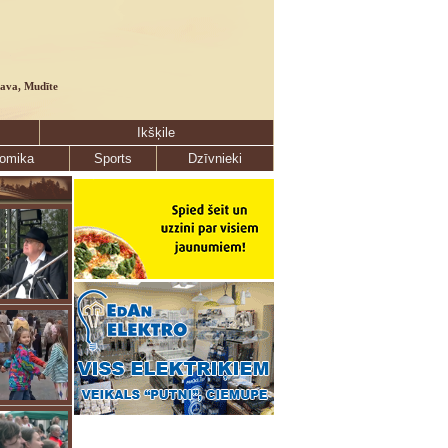
lava, Mudīte
Ikšķile
omika
Sports
Dzīvnieki