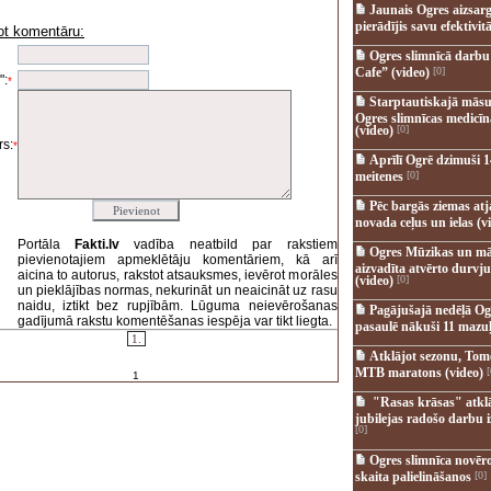
Jaunais Ogres aizsar
pierādījis savu efektivitā
ot komentāru:
i
Ogres slimnīcā darb
Cafe” (video)
[0]
":
*
Starptautiskajā māsu
Ogres slimnīcas medicī
(video)
[0]
s:
*
Aprīlī Ogrē dzimuši 1
meitenes
[0]
Pēc bargās ziemas at
novada ceļus un ielas (v
Portāla
Fakti.lv
vadība neatbild par rakstiem
Ogres Mūzikas un mā
pievienotajiem apmeklētāju komentāriem, kā arī
aizvadīta atvērto durvju
aicina to autorus, rakstot atsauksmes, ievērot morāles
(video)
[0]
un pieklājības normas, nekurināt un neaicināt uz rasu
naidu, iztikt bez rupjībām. Lūguma neievērošanas
Pagājušajā nedēļā Og
gadījumā rakstu komentēšanas iespēja var tikt liegta.
pasaulē nākuši 11 mazuļ
1.
Atklājot sezonu, Tomē
MTB maratons (video)
[
1
"Rasas krāsas" atkl
jubilejas radošo darbu i
[0]
Ogres slimnīca novēr
skaita palielināšanos
[0]