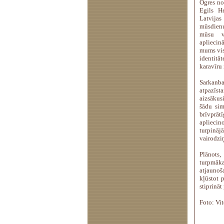
Ogres no
Egils H
Latvijas
mūsdienu
mūsu v
apliecin
mums vis
identitā
karavīru 
Sarkanbal
atpazīst
aizsākus
šādu sim
brīvprāt
apliecin
turpinā
vairodziņ
Plānots,
turpmāka
atjaunoš
kļūstot 
stiprināt
Foto: Vi