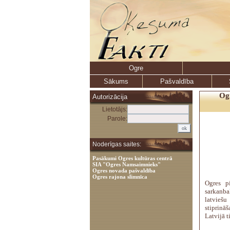
Ogre
Sākums
Pašvaldība
Ogr
Autorizācija
Lietotājs:
Parole:
Noderīgas saites:
Pasākumi Ogres kultūras centrā
SIA "Ogres Namsaimnieks"
Ogres novada pašvaldība
Ogres rajona slimnīca
Ogres pi
sarkanbal
latvieš
stiprinā
Latvijā t