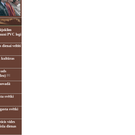
ājoklim
jauni PVC logi
dienai veltīti
 kultūras
vads
deo)
[0]
novadā
ta svētki
gasta svētki
ticis vides
eža dienas