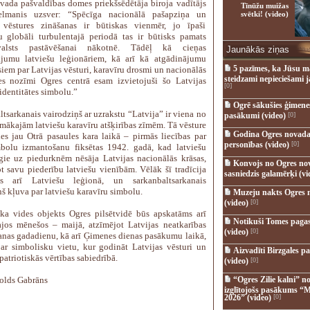
vada pašvaldības domes priekšsēdētāja biroja vadītājs
Tīnūžu muižas
elmanis uzsver: “Spēcīga nacionālā pašapziņa un
svētki! (video)
 vēstures zināšanas ir būtiskas vienmēr, jo īpaši
 globāli turbulentajā periodā tas ir būtisks pamats
alsts pastāvēšanai nākotnē. Tādēļ kā cieņas
Jaunākās ziņas
ājumu latviešu leģionāriem, kā arī kā atgādinājumu
5 pazīmes, ka Jūsu m
iem par Latvijas vēsturi, karavīru drosmi un nacionālās
steidzami nepieciešami 
tes nozīmi Ogres centrā esam izvietojuši šo Latvijas
[0]
identitātes simbolu.”
Ogrē sākušies ģimenes 
tsarkanais vairodziņš ar uzrakstu “Latvija” ir viena no
pasākumi (video)
[0]
amākajām latviešu karavīru atšķirības zīmēm. Tā vēsture
Godina Ogres novada
ies jau Otrā pasaules kara laikā – pirmās liecības par
personības (video)
[0]
bolu izmantošanu fiksētas 1942. gadā, kad latviešu
īgie uz piedurknēm nēsāja Latvijas nacionālās krāsas,
Konvojs no Ogres no
ot savu piederību latviešu vienībām. Vēlāk šī tradīcija
sasniedzis galamērķi (vi
jās arī Latviešu leģionā, un sarkanbaltsarkanais
š kļuva par latviešu karavīru simbolu.
Muzeju nakts Ogres 
(video)
[0]
 ka vides objekts Ogres pilsētvidē būs apskatāms arī
Notikuši Tomes pagas
jos mēnešos – maijā, atzīmējot Latvijas neatkarības
(video)
[0]
anas gadadienu, kā arī Ģimenes dienas pasākumu laikā,
par simbolisku vietu, kur godināt Latvijas vēsturi un
Aizvadīti Birzgales pa
 patriotiskās vērtības sabiedrībā.
(video)
[0]
tolds Gabrāns
“Ogres Zilie kalni” no
izglītojošs pasākums “M
2026” (video)
[0]