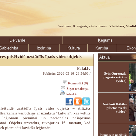
Sestdiena, 8. augusts, vārda dienas:
Vladislavs, Vladis
Lielvārde
Ķegums
Sabiedrība
Izglītība
Kultūra
Kārtība
Ekon
es pilsētvidē uzstādīts īpašs vides objekts
Aktuāli
Fakti.lv
Publicēts: 2026-03-16 23:54:00 /
Svin Ogresgala
pagasta svētkus
(video)
Komentāri (0)
Ziņot redakcijai
Izdrukāt
Notikuši Ikšķiles
lsētvidē uzstādīts īpašs vides objekts – stilizēts
pilsētas svētki
(video)
tsarkanais vairodziņš ar uzrakstu “Latvija”, kas veltīts
u leģionāru piemiņai un nacionālās pašapziņas
šanai. Objekts uzstādīts, tuvojoties 16. martam, kad
iek pieminēti latviešu leģionāri.
Pirmoreiz notikuši