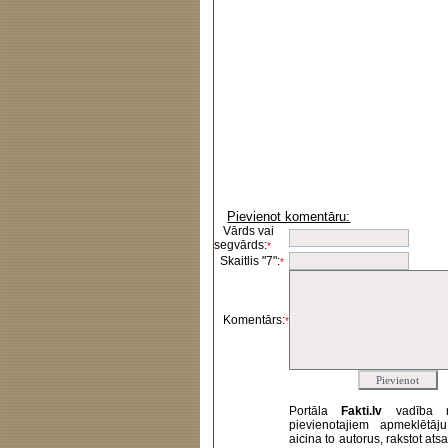
Pievienot komentāru:
Vārds vai
segvārds:
*
Skaitlis "7":
*
Komentārs:
*
Portāla
Fakti.lv
vadība 
pievienotajiem apmeklētāj
aicina to autorus, rakstot at