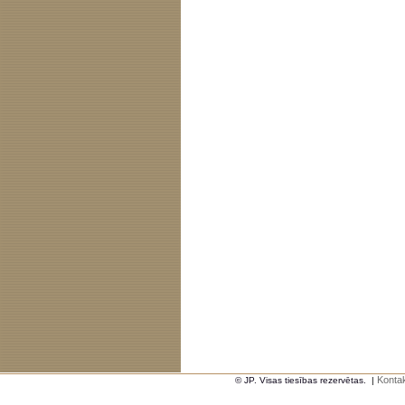
Kontak
© JP. Visas tiesības rezervētas.
|