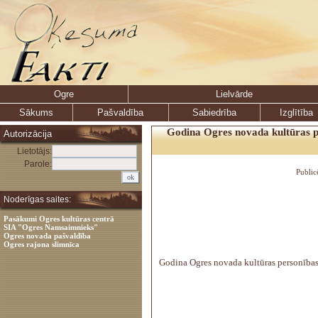
Ogre
Lielvārde
Sākums
Pašvaldība
Sabiedrība
Izglītība
Godina Ogres novada kultūras p
Autorizācija
Lietotājs:
Parole:
Public
Noderīgas saites:
Pasākumi Ogres kultūras centrā
SIA "Ogres Namsaimnieks"
Ogres novada pašvaldība
Ogres rajona slimnīca
Godina Ogres novada kultūras personības