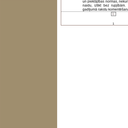
un pieklājības normas, nekur
naidu, iztikt bez rupjībām
gadījumā rakstu komentēšanas 
1.
1