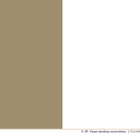
Kontak
© JP. Visas tiesības rezervētas.
|