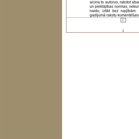
aicina to autorus, rakstot at
un pieklājības normas, nekur
naidu, iztikt bez rupjībām
gadījumā rakstu komentēšanas 
1.
1