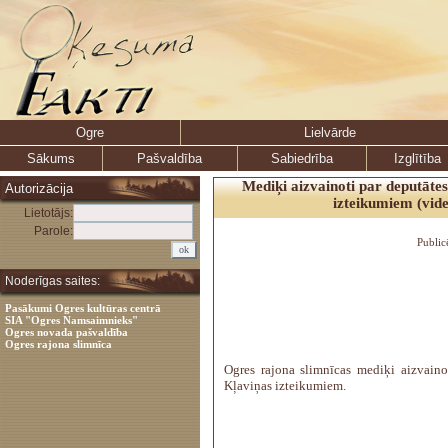
Ogre
Lielvārde
Sākums
Pašvaldība
Sabiedrība
Izglītība
Mediķi aizvainoti par deputāte
Autorizācija
izteikumiem (vid
Lietotājs:
Parole:
Public
Noderīgas saites:
Pasākumi Ogres kultūras centrā
SIA "Ogres Namsaimnieks"
Ogres novada pašvaldība
Ogres rajona slimnīca
Ogres rajona slimnīcas mediķi aizvaino
Kļaviņas izteikumiem.