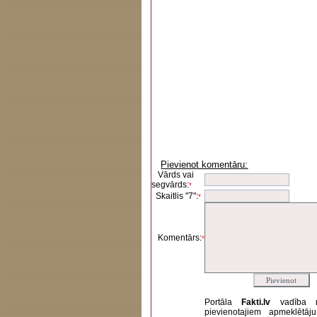
Pievienot komentāru:
Vārds vai
segvārds:
*
Skaitlis "7":
*
Komentārs:
*
Portāla
Fakti.lv
vadība 
pievienotajiem apmeklētāj