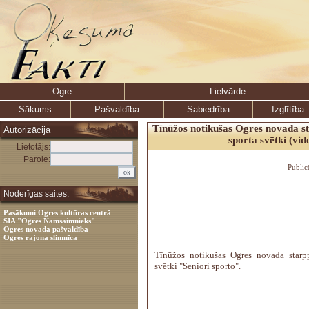
Ogre
Lielvārde
Sākums
Pašvaldība
Sabiedrība
Izglītība
Tīnūžos notikušas Ogres novada s
Autorizācija
sporta svētki (vid
Lietotājs:
Parole:
Public
Noderīgas saites:
Pasākumi Ogres kultūras centrā
SIA "Ogres Namsaimnieks"
Ogres novada pašvaldība
Ogres rajona slimnīca
Tīnūžos notikušas Ogres novada starpp
svētki "Seniori sporto".