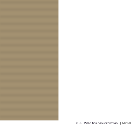
Kontak
© JP. Visas tiesības rezervētas.
|