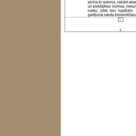
aicina to autorus, rakstot at
un pieklājības normas, nekur
naidu, iztikt bez rupjībām
gadījumā rakstu komentēšanas 
1.
1