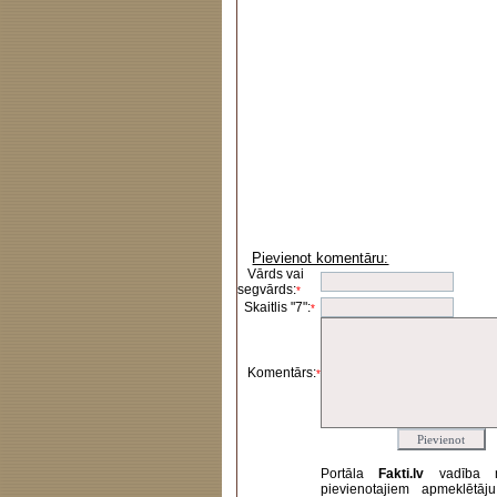
Pievienot komentāru:
Vārds vai
segvārds:
*
Skaitlis "7":
*
Komentārs:
*
Portāla
Fakti.lv
vadība 
pievienotajiem apmeklētāj