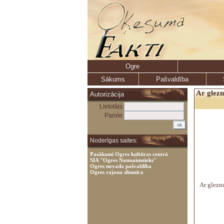
Ogre
Sākums
Pašvaldība
Ar glezn
Autorizācija
Lietotājs:
Parole:
Noderīgas saites:
Pasākumi Ogres kultūras centrā
SIA "Ogres Namsaimnieks"
Ogres novada pašvaldība
Ogres rajona slimnīca
Ar gleznu