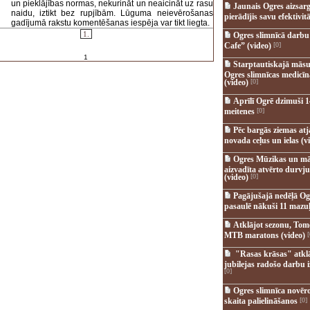
un pieklājības normas, nekurināt un neaicināt uz rasu
Jaunais Ogres aizsar
naidu, iztikt bez rupjībām. Lūguma neievērošanas
pierādījis savu efektivitā
gadījumā rakstu komentēšanas iespēja var tikt liegta.
1.
Ogres slimnīcā darb
Cafe” (video)
[0]
1
Starptautiskajā māsu
Ogres slimnīcas medicī
(video)
[0]
Aprīlī Ogrē dzimuši 1
meitenes
[0]
Pēc bargās ziemas at
novada ceļus un ielas (v
Ogres Mūzikas un mā
aizvadīta atvērto durvju
(video)
[0]
Pagājušajā nedēļā Og
pasaulē nākuši 11 mazuļ
Atklājot sezonu, Tomē
MTB maratons (video)
[
"Rasas krāsas" atkl
jubilejas radošo darbu i
[0]
Ogres slimnīca novēr
skaita palielināšanos
[0]