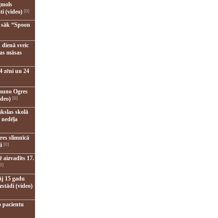
gmols
ti (video)
[0]
u sāk “Spoon
 dienā sveic
nas māsas
4 zēni un 24
jauno Ogres
ideo)
[0]
kslas skolā
 nedēļa
res slimnīcā
i
[0]
 aizvadīts 17.
0]
āj 15 gadu
zstādi (video)
o pacientu