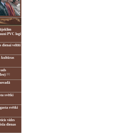
ājoklim
jauni PVC logi
dienai veltīti
 kultūras
vads
deo)
[0]
novadā
ta svētki
gasta svētki
ticis vides
eža dienas