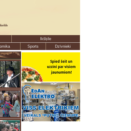
skolds
Ikšķile
omika
Sports
Dzīvnieki