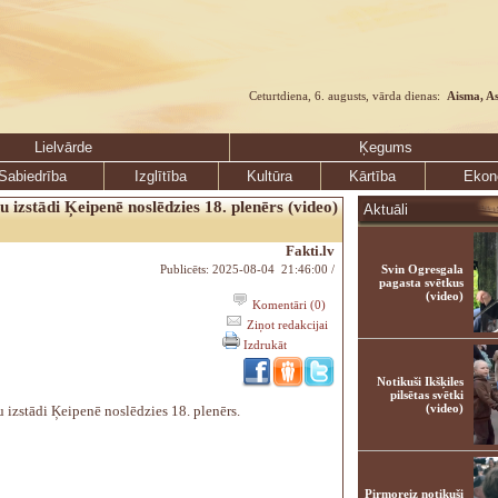
Ceturtdiena, 6. augusts, vārda dienas:
Aisma, A
Lielvārde
Ķegums
Sabiedrība
Izglītība
Kultūra
Kārtība
Ekon
u izstādi Ķeipenē noslēdzies 18. plenērs (video)
Aktuāli
Fakti.lv
Publicēts: 2025-08-04 21:46:00 /
Svin Ogresgala
pagasta svētkus
(video)
Komentāri (0)
Ziņot redakcijai
Izdrukāt
Notikuši Ikšķiles
pilsētas svētki
(video)
 izstādi Ķeipenē noslēdzies 18. plenērs.
Pirmoreiz notikuši