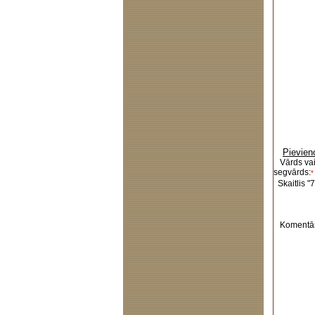
Pievien
Vārds va
segvārds:
*
Skaitlis "7
Komentār