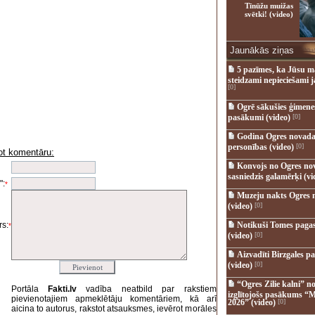
Tīnūžu muižas
svētki! (video)
Jaunākās ziņas
5 pazīmes, ka Jūsu m
steidzami nepieciešami 
[0]
Ogrē sākušies ģimenes 
pasākumi (video)
[0]
Godina Ogres novada
personības (video)
[0]
ot komentāru:
i
Konvojs no Ogres no
sasniedzis galamērķi (vi
":
*
Muzeju nakts Ogres 
(video)
[0]
s:
Notikuši Tomes pagas
*
(video)
[0]
Aizvadīti Birzgales pa
(video)
[0]
“Ogres Zilie kalni” no
Portāla
Fakti.lv
vadība neatbild par rakstiem
izglītojošs pasākums “M
pievienotajiem apmeklētāju komentāriem, kā arī
2026” (video)
[0]
aicina to autorus, rakstot atsauksmes, ievērot morāles