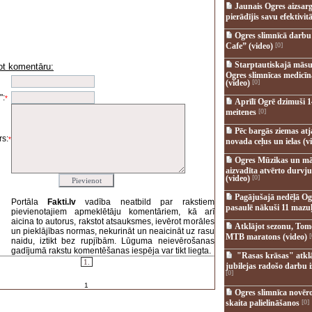
Jaunais Ogres aizsar
pierādījis savu efektivitā
Ogres slimnīcā darb
Cafe” (video)
[0]
Starptautiskajā māsu
ot komentāru:
Ogres slimnīcas medicī
i
(video)
[0]
":
*
Aprīlī Ogrē dzimuši 1
meitenes
[0]
Pēc bargās ziemas at
s:
*
novada ceļus un ielas (v
Ogres Mūzikas un mā
aizvadīta atvērto durvju
(video)
[0]
Pagājušajā nedēļā Og
Portāla
Fakti.lv
vadība neatbild par rakstiem
pasaulē nākuši 11 mazuļ
pievienotajiem apmeklētāju komentāriem, kā arī
aicina to autorus, rakstot atsauksmes, ievērot morāles
Atklājot sezonu, Tomē
un pieklājības normas, nekurināt un neaicināt uz rasu
MTB maratons (video)
[
naidu, iztikt bez rupjībām. Lūguma neievērošanas
gadījumā rakstu komentēšanas iespēja var tikt liegta.
"Rasas krāsas" atkl
1.
jubilejas radošo darbu i
[0]
1
Ogres slimnīca novēr
skaita palielināšanos
[0]