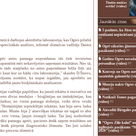
Tīnūžu muižas
svētki! (video)
Jaunākās ziņas
5 pazīmes, ka Jūsu m
steidzami nepieciešami 
[0]
mnīcā darbojas akreditēta laboratorija, kas Ogres pilsētā
sprecīzākās analīzes, informē slimnīcas vadītājs Dainis
Ogrē sākušies ģimenes 
pasākumi (video)
[0]
 pēc asins parauga noņemšanas tās tiek ievietotas
Godina Ogres novada
aparatūrā mēs nekavējoties saņemam rezultātus. Nav tā,
personības (video)
[0]
jis tāds starplaiks no asins paņemšanas brīža līdz aiz
Konvojs no Ogres no
 kaut kur uz kādu citu laboratoriju," skaidro D.Širovs,
sasniedzis galamērķi (vi
rījumu norādot, ka nupat iegādāts, jau aprobēts un
darbībā jauns bioķīmiskais analizators.
Muzeju nakts Ogres 
(video)
[0]
ijas vadītāja papildina, ka jaunā iekārta ir inovatīva un
ieno divus moduļus - bioģīmijas un imūnķīmijas, kas
Notikuši Tomes pagas
nlaikus, no viena parauga stobriņa, veikt divu veidu
(video)
[0]
 "Nomainījām iepriekšējās iekārtas, kas bija savu laiku
Aizvadīti Birzgales pa
ušas. Mums bija 2 atsevišķas iekārtas un tagad to abu
(video)
[0]
 veic viena, ļaujot ietaupīt laiku. Tas ļauj nodrošināt
rāku paraugu apriti, pacients ātrāk saņem rezultātus un
“Ogres Zilie kalni” no
r ātrāk pieņemt diagnostisko lēmumu. Tas ļoti uzlabo
izglītojošs pasākums “M
sko procesu slimnīcā.
2026” (video)
[0]