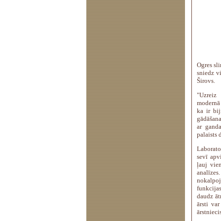
Ogres sli
sniedz vi
Širovs.
"Uzreiz
modernā 
ka ir bi
gādāšanai
ar ganda
palaists 
Laborator
sevī apv
ļauj vie
analīzes.
nokalpoj
funkcijas
daudz āt
ārsti va
ārstnieci