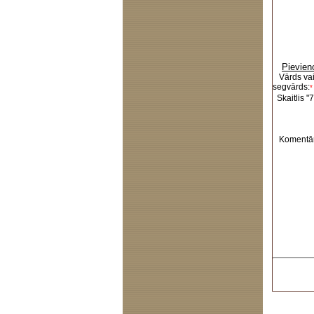
Pievien
Vārds va
segvārds:
*
Skaitlis "7
Komentār