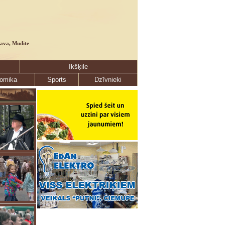
lava, Mudīte
Ikšķile
omika
Sports
Dzīvnieki