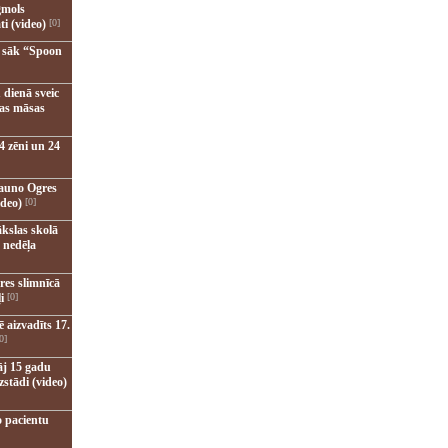
gmols
ti (video)
[0]
u sāk “Spoon
 dienā sveic
nas māsas
4 zēni un 24
jauno Ogres
ideo)
[0]
kslas skolā
 nedēļa
res slimnīcā
i
[0]
 aizvadīts 17.
0]
āj 15 gadu
zstādi (video)
o pacientu