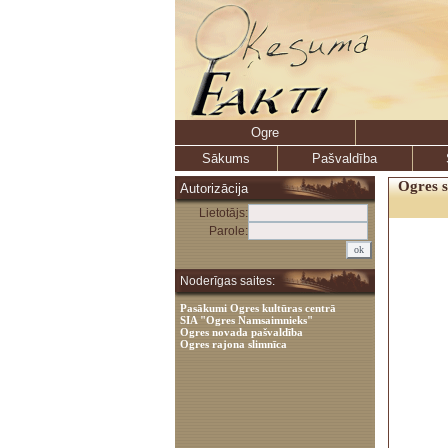
Ogre
Sākums
Pašvaldība
Ogres s
Autorizācija
Lietotājs:
Parole:
Noderīgas saites:
Pasākumi Ogres kultūras centrā
SIA "Ogres Namsaimnieks"
Ogres novada pašvaldība
Ogres rajona slimnīca