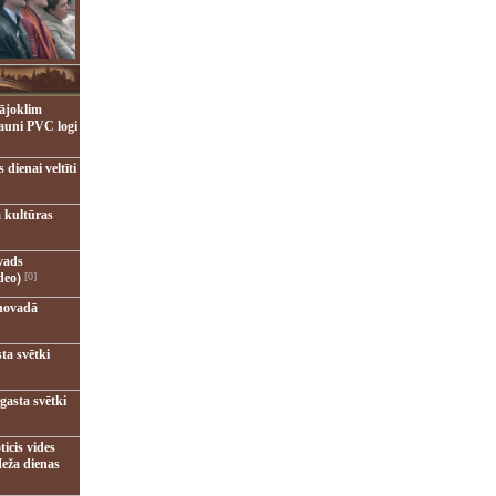
ājoklim
jauni PVC logi
dienai veltīti
 kultūras
vads
deo)
[0]
novadā
ta svētki
gasta svētki
ticis vides
eža dienas