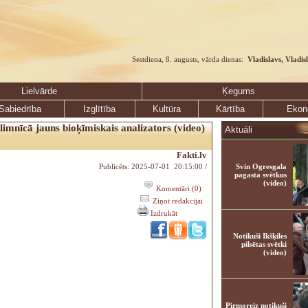
Sestdiena, 8. augusts, vārda dienas:
Vladislavs, Vladis
Lielvārde
Ķegums
Sabiedrība
Izglītība
Kultūra
Kārtība
Ekon
limnīcā jauns bioķīmiskais analizators (video)
Aktuāli
Fakti.lv
Publicēts: 2025-07-01 20:15:00 /
Svin Ogresgala
pagasta svētkus
(video)
Komentāri (0)
Ziņot redakcijai
Izdrukāt
Notikuši Ikšķiles
pilsētas svētki
(video)
Pirmoreiz notikuši