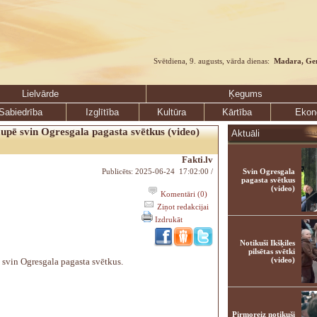
Svētdiena, 9. augusts, vārda dienas:
Madara, Ge
Lielvārde
Ķegums
Sabiedrība
Izglītība
Kultūra
Kārtība
Ekon
upē svin Ogresgala pagasta svētkus (video)
Aktuāli
Fakti.lv
Publicēts: 2025-06-24 17:02:00 /
Svin Ogresgala
pagasta svētkus
(video)
Komentāri (0)
Ziņot redakcijai
Izdrukāt
Notikuši Ikšķiles
pilsētas svētki
(video)
svin Ogresgala pagasta svētkus.
Pirmoreiz notikuši