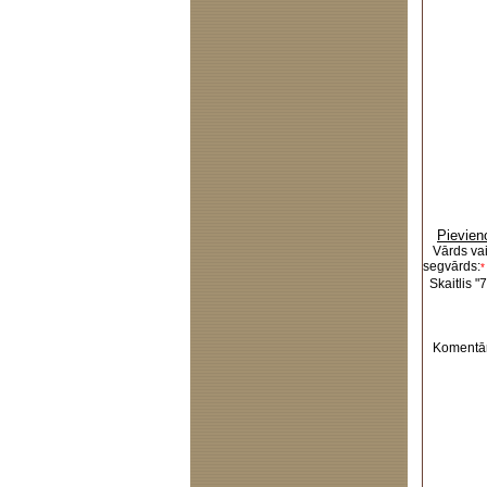
Pievien
Vārds va
segvārds:
*
Skaitlis "7
Komentār