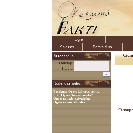
Ogre
Sākums
Pašvaldība
Ciem
Autorizācija
Lietotājs:
Parole:
Noderīgas saites:
Pasākumi Ogres kultūras centrā
SIA "Ogres Namsaimnieks"
Ogres novada pašvaldība
Ogres rajona slimnīca
Ciemupē 