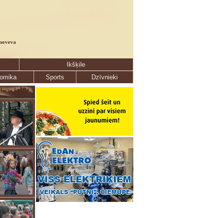
noveva
Ikšķile
omika
Sports
Dzīvnieki