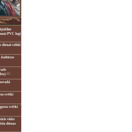
ājoklim
jauni PVC logi
dienai veltīti
 kultūras
vads
deo)
[0]
novadā
ta svētki
gasta svētki
ticis vides
eža dienas