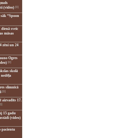
gmols
ti (video)
[0]
u sāk “Spoon
 dienā sveic
nas māsas
4 zēni un 24
jauno Ogres
ideo)
[0]
kslas skolā
 nedēļa
res slimnīcā
i
[0]
 aizvadīts 17.
0]
āj 15 gadu
zstādi (video)
o pacientu