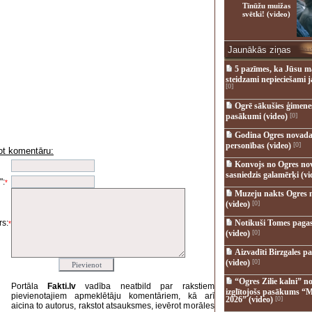
Tīnūžu muižas
svētki! (video)
Jaunākās ziņas
5 pazīmes, ka Jūsu m
steidzami nepieciešami 
[0]
Ogrē sākušies ģimenes 
pasākumi (video)
[0]
Godina Ogres novada
personības (video)
[0]
ot komentāru:
i
Konvojs no Ogres no
sasniedzis galamērķi (vi
":
*
Muzeju nakts Ogres 
(video)
[0]
s:
Notikuši Tomes pagas
*
(video)
[0]
Aizvadīti Birzgales pa
(video)
[0]
“Ogres Zilie kalni” no
Portāla
Fakti.lv
vadība neatbild par rakstiem
izglītojošs pasākums “M
pievienotajiem apmeklētāju komentāriem, kā arī
2026” (video)
[0]
aicina to autorus, rakstot atsauksmes, ievērot morāles