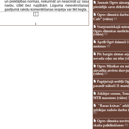
un pieklājības normas, nekurināt un neaicināt uz rasu
Jaunais Ogres aizsar
naidu, iztikt bez rupjībām. Lūguma neievērošanas
pierādījis savu efektivitā
gadījumā rakstu komentēšanas iespēja var tikt liegta.
1.
Ogres slimnīcā darb
Cafe” (video)
[0]
1
Starptautiskajā māsu
Ogres slimnīcas medicī
(video)
[0]
Aprīlī Ogrē dzimuši 1
meitenes
[0]
Pēc bargās ziemas at
novada ceļus un ielas (v
Ogres Mūzikas un mā
aizvadīta atvērto durvju
(video)
[0]
Pagājušajā nedēļā Og
pasaulē nākuši 11 mazuļ
Atklājot sezonu, Tomē
MTB maratons (video)
[
"Rasas krāsas" atkl
jubilejas radošo darbu i
[0]
Ogres slimnīca novēr
skaita palielināšanos
[0]