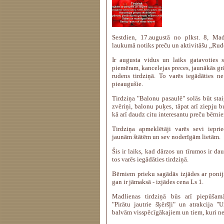
Sestdien, 17.augustā no plkst. 8, Ma
laukumā notiks preču un aktivitāšu „Rude
Ir augusta vidus un laiks gatavoties s
piemēram, kancelejas preces, jaunākās gr
rudens tirdziņā. To varēs iegādāties ne 
pieaugušie.
Tirdziņa "Balonu pasaulē" solās būt stai
zvēriņi, balonu puķes, tāpat arī ziepju b
kā arī daudz citu interesantu preču bērni
Tirdziņa apmeklētāji varēs sevi ieprie
jaunām štātēm un sev noderīgām lietām.
Šis ir laiks, kad dārzos un tīrumos ir d
tos varēs iegādāties tirdziņā.
Bērniem prieku sagādās izjādes ar ponij
gan ir jāmaksā - izjādes cena Ls 1.
Madlienas tirdziņā būs arī piepūšamā
"Pirātu jautrie šķēršļi" un atrakcija 
balvām visspēcīgākajiem un tiem, kuri n