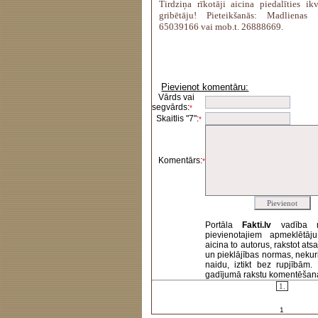
Tirdziņa rīkotāji aicina piedalīties i
gribētāju! Pieteikšanās: Madlienas 
65039166 vai mob.t. 26888669.
Pievienot komentāru:
Vārds vai
segvārds:
*
Skaitlis "7":
*
Komentārs:
*
Portāla
Fakti.lv
vadība 
pievienotajiem apmeklētāj
aicina to autorus, rakstot at
un pieklājības normas, nekur
naidu, iztikt bez rupjībām
gadījumā rakstu komentēšanas 
1.
1