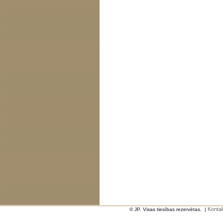
Kontak
© JP. Visas tiesības rezervētas.
|