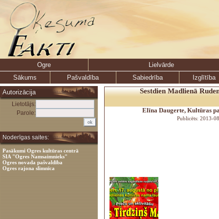
Ogre
Lielvārde
Sākums
Pašvaldība
Sabiedrība
Izglītība
Sestdien Madlienā Ruden
Autorizācija
Lietotājs:
Elīna Daugerte, Kultūras 
Parole:
Publicēts: 2013-0
Noderīgas saites:
Pasākumi Ogres kultūras centrā
SIA "Ogres Namsaimnieks"
Ogres novada pašvaldība
Ogres rajona slimnīca